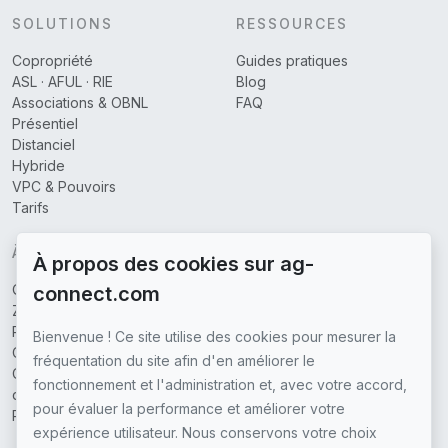
SOLUTIONS
RESSOURCES
Copropriété
Guides pratiques
ASL · AFUL · RIE
Blog
Associations & OBNL
FAQ
Présentiel
Distanciel
Hybride
VPC & Pouvoirs
Tarifs
À PROPOS
À propos des cookies sur ag-
Qui sommes-nous
connect.com
Zones couvertes
Partenaires
Bienvenue ! Ce site utilise des cookies pour mesurer la
Contactez-nous
fréquentation du site afin d'en améliorer le
Conditions générales
fonctionnement et l'administration et, avec votre accord,
d'utilisation
pour évaluer la performance et améliorer votre
Politique de confidentialité
expérience utilisateur. Nous conservons votre choix