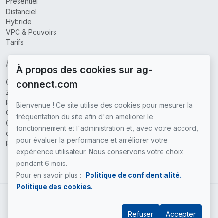
Présentiel
Distanciel
Hybride
VPC & Pouvoirs
Tarifs
À PROPOS
À propos des cookies sur ag-
Qui sommes-nous
connect.com
Zones couvertes
Partenaires
Bienvenue ! Ce site utilise des cookies pour mesurer la
Contactez-nous
fréquentation du site afin d'en améliorer le
Conditions générales
fonctionnement et l'administration et, avec votre accord,
d'utilisation
pour évaluer la performance et améliorer votre
Politique de confidentialité
expérience utilisateur. Nous conservons votre choix
pendant 6 mois.
Pour en savoir plus :
Politique de confidentialité.
Politique des cookies.
FR
Refuser
Accepter