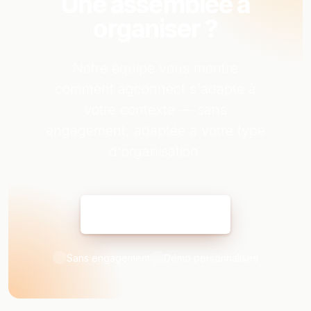
Une assemblée à
organiser ?
Notre équipe vous montre
comment agconnect s'adapte à
votre contexte — sans
engagement, adaptée à votre type
d'organisation.
Réserver ma démo
Sans engagement
Démo personnalisée