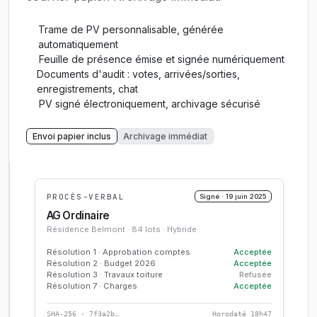
Trame de PV personnalisable, générée
automatiquement
Feuille de présence émise et signée numériquement
Documents d'audit : votes, arrivées/sorties,
enregistrements, chat
PV signé électroniquement, archivage sécurisé
Envoi papier inclus
Archivage immédiat
PROCÈS-VERBAL
Signé · 19 juin 2025
AG Ordinaire
Résidence Belmont · 84 lots · Hybride
Résolution 1 · Approbation comptes
Acceptée
Résolution 2 · Budget 2026
Acceptée
Résolution 3 · Travaux toiture
Refusée
Résolution 7 · Charges
Acceptée
SHA-256 · 7f3a2b…
Horodaté 18h47