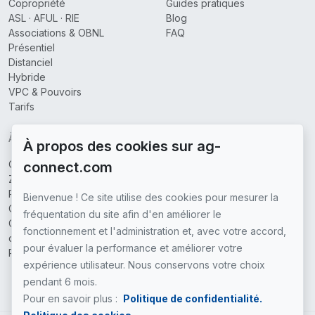
Copropriété
Guides pratiques
ASL · AFUL · RIE
Blog
Associations & OBNL
FAQ
Présentiel
Distanciel
Hybride
VPC & Pouvoirs
Tarifs
À PROPOS
À propos des cookies sur ag-
Qui sommes-nous
connect.com
Zones couvertes
Partenaires
Bienvenue ! Ce site utilise des cookies pour mesurer la
Contactez-nous
fréquentation du site afin d'en améliorer le
Conditions générales
fonctionnement et l'administration et, avec votre accord,
d'utilisation
pour évaluer la performance et améliorer votre
Politique de confidentialité
expérience utilisateur. Nous conservons votre choix
pendant 6 mois.
Pour en savoir plus :
Politique de confidentialité.