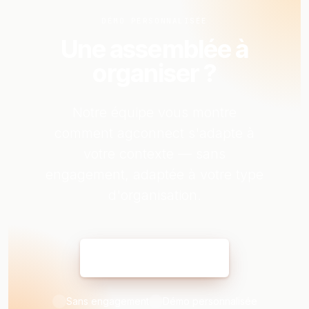
DÉMO PERSONNALISÉE
Une assemblée à
organiser ?
Notre équipe vous montre
comment agconnect s'adapte à
votre contexte — sans
engagement, adaptée à votre type
d'organisation.
Réserver ma démo
Sans engagement
Démo personnalisée