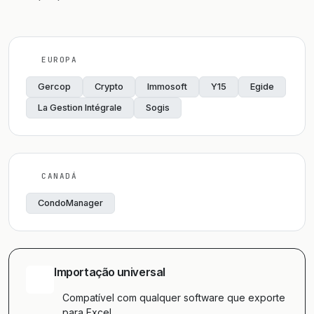
EUROPA
Gercop
Crypto
Immosoft
Y15
Egide
La Gestion Intégrale
Sogis
CANADÁ
CondoManager
Importação universal
Compatível com qualquer software que exporte
para Excel