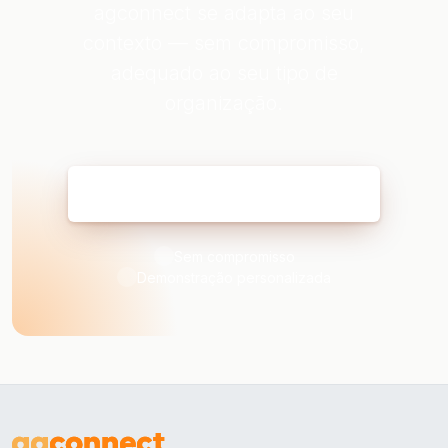
agconnect se adapta ao seu
contexto — sem compromisso,
adequado ao seu tipo de
organização.
Reservar minha demonstração
Sem compromisso
Demonstração personalizada