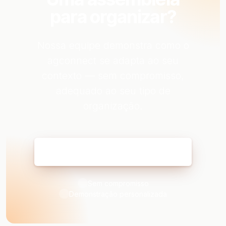
para organizar?
Nossa equipe demonstra como o
agconnect se adapta ao seu
contexto — sem compromisso,
adequado ao seu tipo de
organização.
Reservar minha demonstração
Sem compromisso
Demonstração personalizada