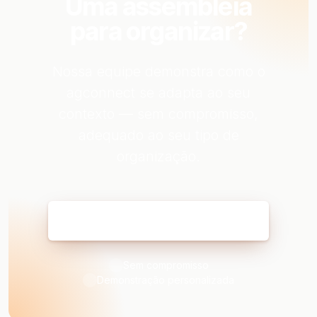
Uma assembleia
para organizar?
Nossa equipe demonstra como o
agconnect se adapta ao seu
contexto — sem compromisso,
adequado ao seu tipo de
organização.
Reservar minha demonstração
Sem compromisso
Demonstração personalizada