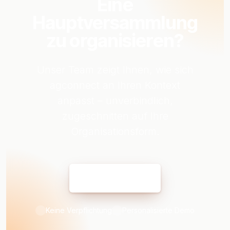
Eine
Hauptversammlung
zu organisieren?
Unser Team zeigt Ihnen, wie sich
agconnect an Ihren Kontext
anpasst – unverbindlich,
zugeschnitten auf Ihre
Organisationsform.
Demo buchen
Keine Verpflichtung
Personalisierte Demo