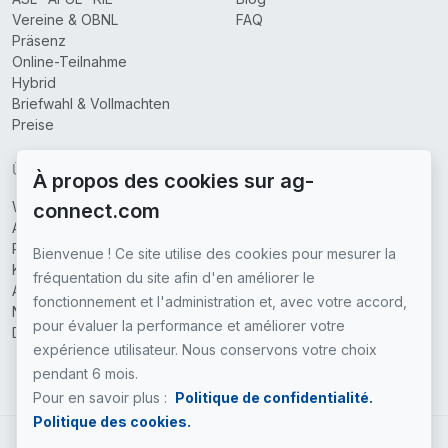
Vereine & OBNL
FAQ
Präsenz
Online-Teilnahme
Hybrid
Briefwahl & Vollmachten
Preise
ÜBER UNS
À propos des cookies sur ag-
Wer wir sind
connect.com
Abgedeckte Regionen
Partner
Bienvenue ! Ce site utilise des cookies pour mesurer la
Kontaktieren Sie uns
fréquentation du site afin d'en améliorer le
Allgemeine
fonctionnement et l'administration et, avec votre accord,
Nutzungsbedingungen
pour évaluer la performance et améliorer votre
Datenschutzrichtlinie
expérience utilisateur. Nous conservons votre choix
pendant 6 mois.
Pour en savoir plus :
Politique de confidentialité.
Politique des cookies.
DE