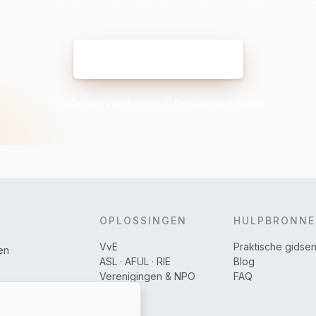
Mijn demo reserveren
Zonder verplichting
Persoonlijke demo
OPLOSSINGEN
HULPBRONN
VvE
Praktische gidse
en
ASL · AFUL · RIE
Blog
Verenigingen & NPO
FAQ
Fysiek
Digitaal