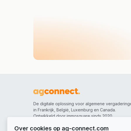
De digitale oplossing voor algemene vergadering
in Frankrijk, België, Luxemburg en Canada.
Ontwikkeld door immosquare sinds 2020.
Over cookies op ag-connect.com
Volg ons