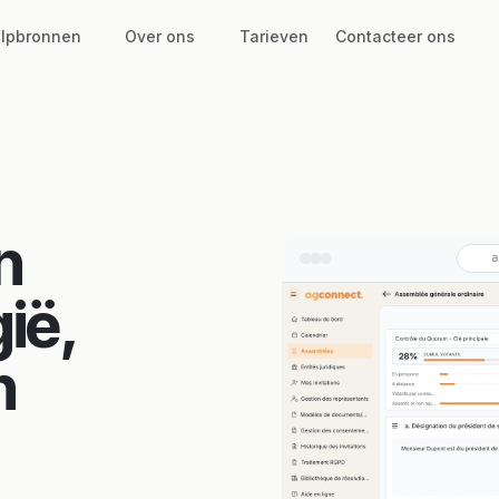
lpbronnen
Over ons
Tarieven
Contacteer ons
n
a
gië,
n