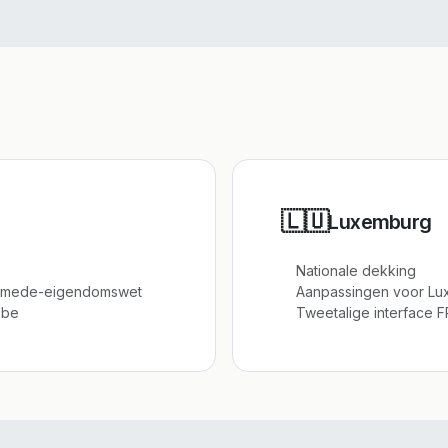
🇱🇺
Luxemburg
Nationale dekking
he mede-eigendomswet
Aanpassingen voor Lux
.be
Tweetalige interface F