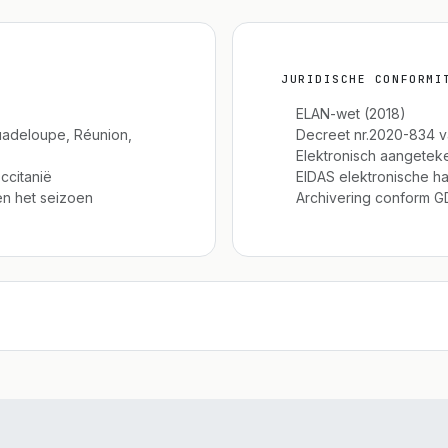
JURIDISCHE CONFORMI
ELAN-wet (2018)
uadeloupe, Réunion,
Decreet nr.2020-834 va
Elektronisch aangetek
ccitanië
EIDAS elektronische h
n het seizoen
Archivering conform 