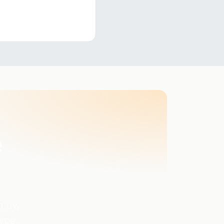
e
an uw
type.