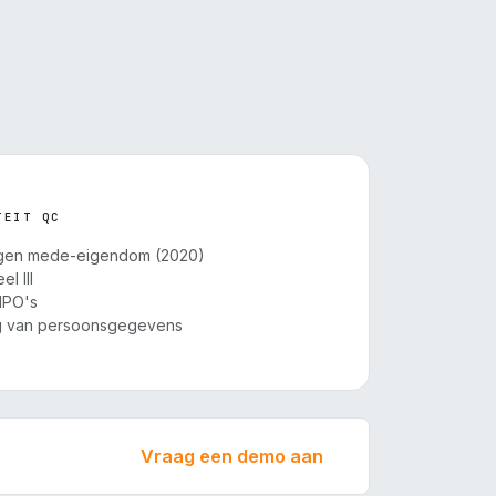
TEIT QC
gen mede-eigendom (2020)
l III
NPO's
g van persoonsgegevens
Vraag een demo aan