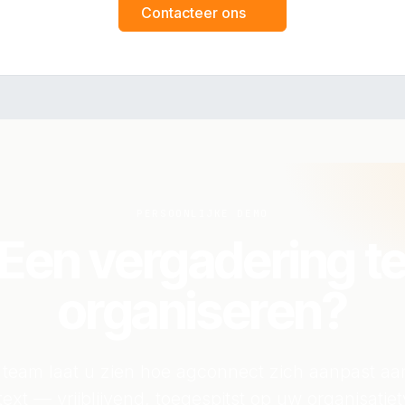
Contacteer ons
PERSOONLIJKE DEMO
Een vergadering t
organiseren?
team laat u zien hoe agconnect zich aanpast a
ext — vrijblijvend, toegespitst op uw organisatie