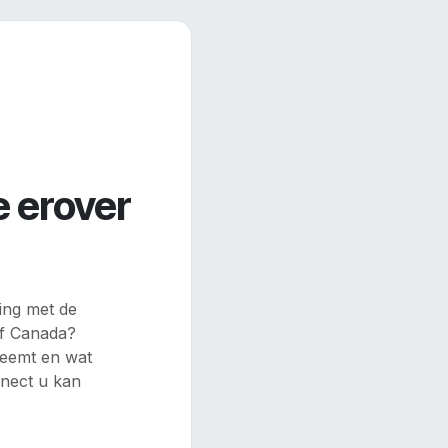
e erover
ing met de
 of Canada?
neemt en wat
nnect u kan