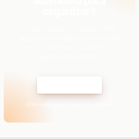
asamblea para
organizar?
Nuestro equipo le muestra cómo
agconnect se adapta a su contexto
— sin compromiso, adaptado a su
tipo de organización.
Reservar mi demo
Sin compromiso
Demo personalizada