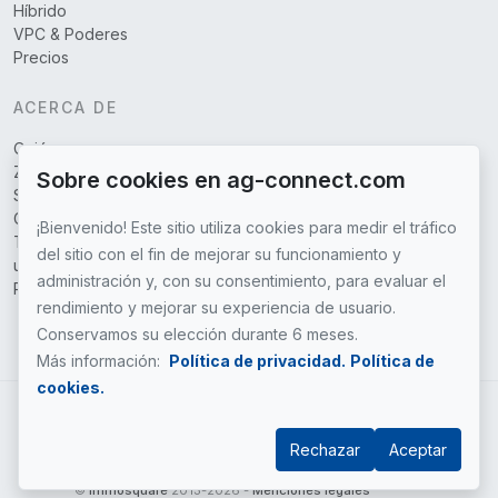
Híbrido
VPC & Poderes
Precios
ACERCA DE
Quiénes somos
Zonas cubiertas
Sobre cookies en ag-connect.com
Socios
Contáctenos
¡Bienvenido! Este sitio utiliza cookies para medir el tráfico
Términos y condiciones de
del sitio con el fin de mejorar su funcionamiento y
uso
administración y, con su consentimiento, para evaluar el
Política de privacidad
rendimiento y mejorar su experiencia de usuario.
Conservamos su elección durante 6 meses.
Más información:
Política de privacidad.
Política de
cookies.
ES
Rechazar
Aceptar
©
immosquare
2013-2026 -
Menciones legales