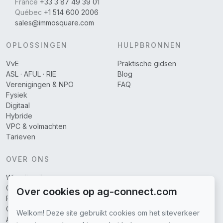
France
+33 3 87 49 39 01
Québec
+1 514 600 2006
sales@immosquare.com
OPLOSSINGEN
HULPBRONNEN
VvE
Praktische gidsen
ASL · AFUL · RIE
Blog
Verenigingen & NPO
FAQ
Fysiek
Digitaal
Hybride
VPC & volmachten
Tarieven
OVER ONS
Wie zijn wij
Gedekte regio's
Over cookies op ag-connect.com
Partners
Contacteer ons
Welkom! Deze site gebruikt cookies om het siteverkeer
Algemene