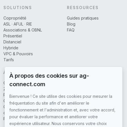
SOLUTIONS
RESSOURCES
Copropriété
Guides pratiques
ASL · AFUL · RIE
Blog
Associations & OBNL
FAQ
Présentiel
Distanciel
Hybride
VPC & Pouvoirs
Tarifs
À PROPOS
À propos des cookies sur ag-
Qui sommes-nous
connect.com
Zones couvertes
Partenaires
Bienvenue ! Ce site utilise des cookies pour mesurer la
Contactez-nous
fréquentation du site afin d'en améliorer le
Conditions générales
fonctionnement et l'administration et, avec votre accord,
d'utilisation
pour évaluer la performance et améliorer votre
Politique de confidentialité
expérience utilisateur. Nous conservons votre choix