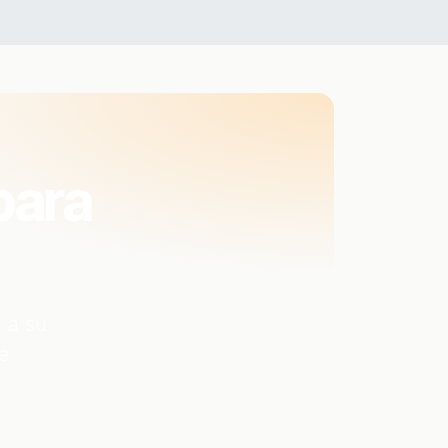
para
 a su
e