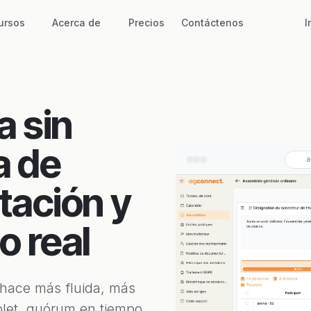
ursos
Acerca de
Precios
Contáctenos
I
a sin
a de
a
tación y
o real
 hace más fluida, más
blet, quórum en tiempo