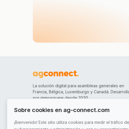
La solución digital para asambleas generales en
Francia, Bélgica, Luxemburgo y Canadá. Desarroll
por immosquare desde 2020.
Sobre cookies en ag-connect.com
Síguenos
¡Bienvenido! Este sitio utiliza cookies para medir el tráfico de
France
+33 3 87 49 39 01