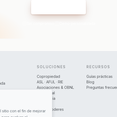
Reservar mi demo
Sin compromiso
Demo personalizada
SOLUCIONES
RECURSOS
Copropiedad
Guías prácticas
ASL · AFUL · RIE
Blog
ada
Asociaciones & OBNL
Preguntas frecue
Presencial
A distancia
Híbrido
VPC & Poderes
l sitio con el fin de mejorar
Precios