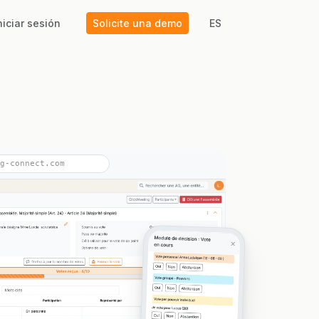
niciar sesión
Solicite una demo
ES
g-connect.com