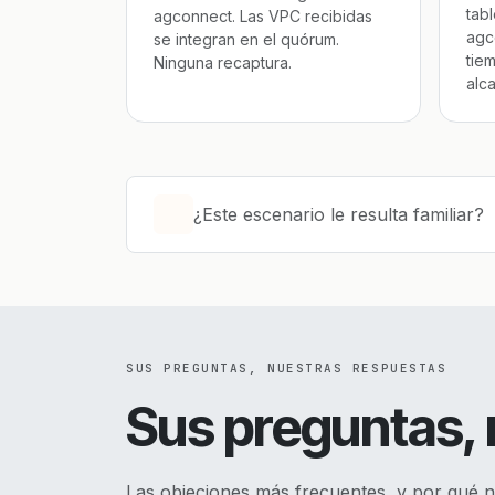
tab
agconnect. Las VPC recibidas
agc
se integran en el quórum.
tie
Ninguna recaptura.
alc
¿Este escenario le resulta familiar?
SUS PREGUNTAS, NUESTRAS RESPUESTAS
Sus preguntas,
Las objeciones más frecuentes, y por qué 