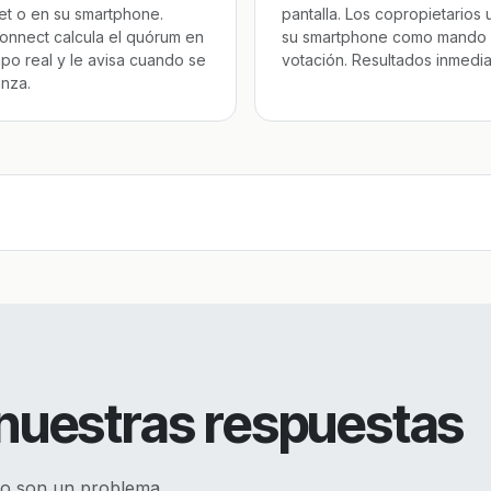
let o en su smartphone.
pantalla. Los copropietarios 
onnect calcula el quórum en
su smartphone como mando
mpo real y le avisa cuando se
votación. Resultados inmedia
anza.
 nuestras respuestas
no son un problema.