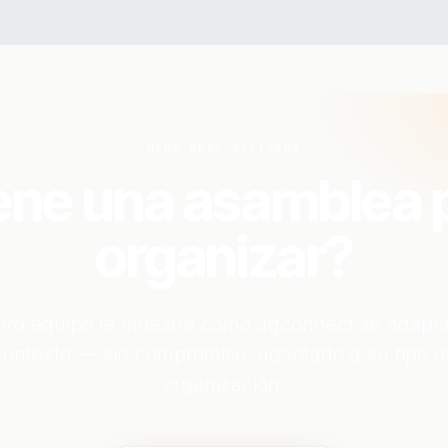
DEMO PERSONALIZADA
ene una asamblea 
organizar?
tro equipo le muestra cómo agconnect se adapta
contexto — sin compromiso, adaptado a su tipo d
organización.