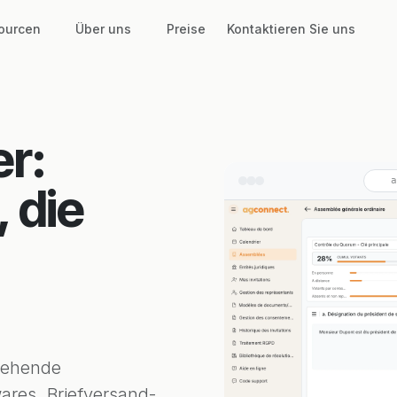
ourcen
Über uns
Preise
Kontaktieren Sie uns
er:
a
, die
stehende
ares, Briefversand-