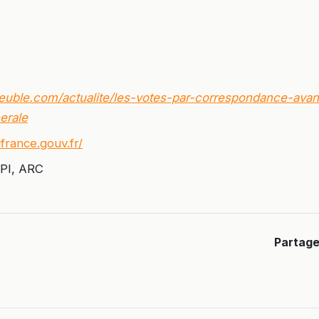
uble.com/actualite/les-votes-par-correspondance-avan
erale
france.gouv.fr/
NPI, ARC
Partage