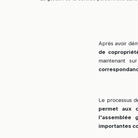
Après avoir dém
de coproprié
maintenant su
correspondan
Le processus 
permet aux c
l'assemblée 
importantes c