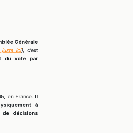
mblée Générale
juste ici
)
, c’est
nt du vote par
65,
en France.
Il
hysiquement à
 de décisions