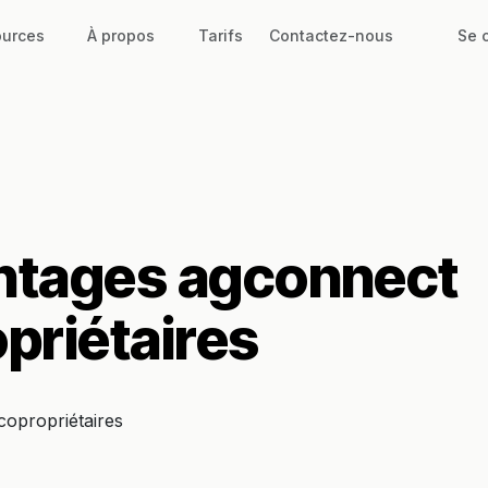
urces
À propos
Tarifs
Contactez-nous
Se 
antages agconnect
priétaires