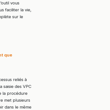
’outil vous
faciliter la vie,
plète sur le
nt que
essus reliés à
a saisie des VPC
te la procédure
re met plusieurs
voir dans le même