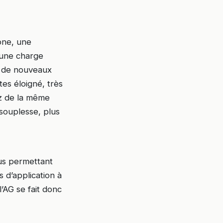
one, une
r une charge
c de nouveaux
tes éloigné, très
ez de la même
 souplesse, plus
ous permettant
s d’application à
l’AG se fait donc