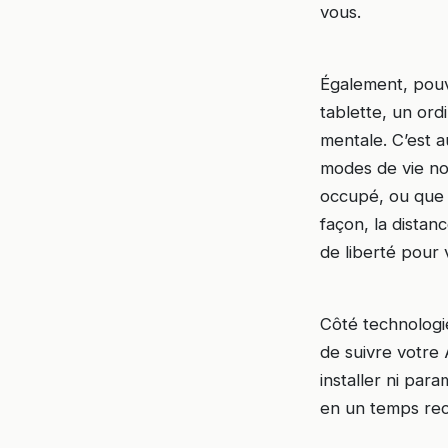
vous.
Également, pouv
tablette, un ord
mentale. C’est 
modes de vie not
occupé, ou que 
façon, la distan
de liberté pour 
Côté technologie
de suivre votre 
installer ni par
en un temps reco