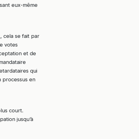
faisant eux-même
 cela se fait par
de votes
ceptation et de
 mandataire
etardataires qui
un processus en
lus court.
pation jusqu’à