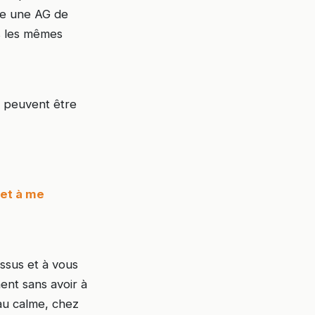
vre une AG de
s les mêmes
s peuvent être
 et à me
ssus et à vous
ment sans avoir à
au calme, chez