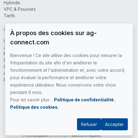
Hybride
VPC & Pouvoirs
Tarifs
À PROPOS
À propos des cookies sur ag-
Qui sommes-nous
connect.com
Zones couvertes
Partenaires
Bienvenue ! Ce site utilise des cookies pour mesurer la
Contactez-nous
fréquentation du site afin d'en améliorer le
Conditions générales
fonctionnement et l'administration et, avec votre accord,
d'utilisation
pour évaluer la performance et améliorer votre
Politique de confidentialité
expérience utilisateur. Nous conservons votre choix
pendant 6 mois.
Pour en savoir plus :
Politique de confidentialité.
Politique des cookies.
FR
Refuser
Accepter
©
immosquare
2013-2026 -
Mentions légales