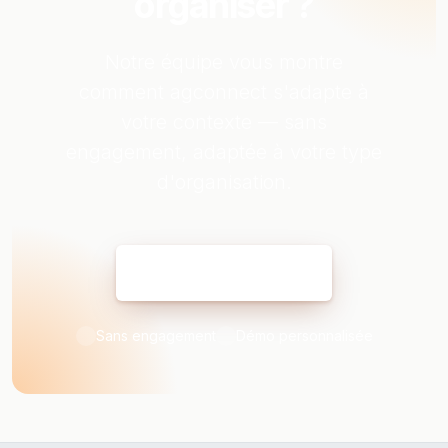
organiser ?
Notre équipe vous montre
comment agconnect s'adapte à
votre contexte — sans
engagement, adaptée à votre type
d'organisation.
Réserver ma démo
Sans engagement
Démo personnalisée