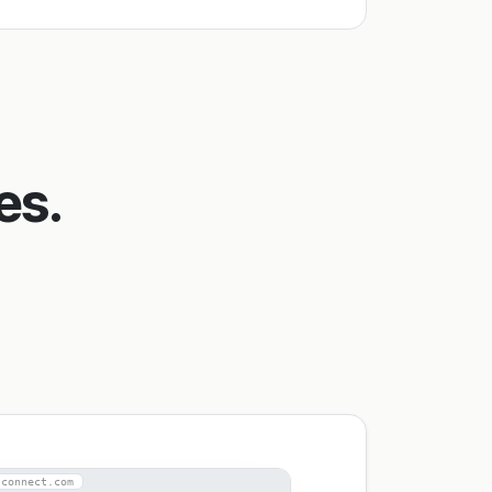
es.
-connect.com