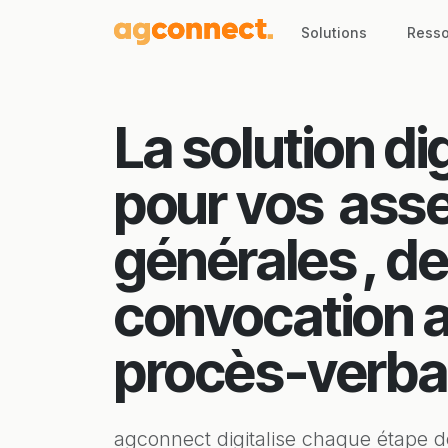
Solutions
Resso
La solution di
pour vos
ass
générales
, de
convocation 
procès-verba
agconnect digitalise chaque étape 