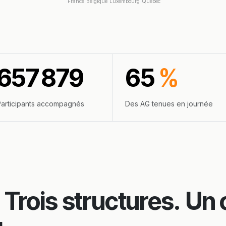
France
Belgique
Luxembourg
Québec
657 879
65
%
articipants accompagnés
Des AG tenues en journée
 Trois structures.
Un 