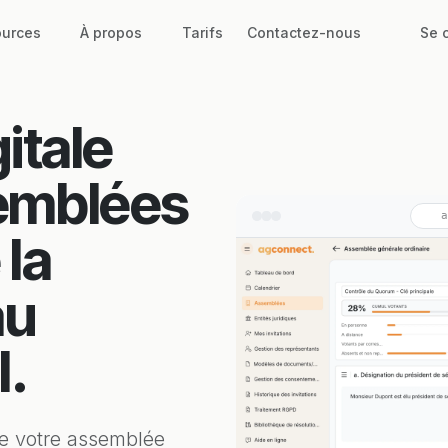
urces
À propos
Tarifs
Contactez-nous
Se 
gitale
emblées
a
 la
au
l.
de votre assemblée